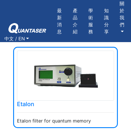
關
最
產
學
知
於
新
品
術
識
我
消
介
服
分
們
息
紹
務
享
中文 / EN
Etalon
Etalon filter for quantum memory