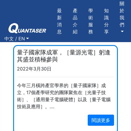
關
最
產
學
知
於
新
品
術
識
我
消
介
服
分
們
息
紹
務
享
中文 / EN
量子國家隊成軍，［量源光電］躬逢
其盛並積極參與
2022年3月30日
今年三月橫跨產官學界的［量子國家隊］成
立，17個產學研究的團隊聚焦在［光量子技
術］、［通用量子電腦硬體］以及［量子電腦
技術及應用］。....
閱讀更多